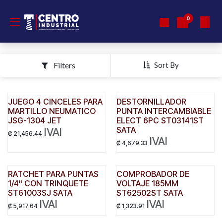
Ir al contenido
0
Filters
Sort By
JUEGO 4 CINCELES PARA
DESTORNILLADOR
MARTILLO NEUMATICO
PUNTA INTERCAMBIABLE
JSG-1304 JET
ELECT 6PC ST03141ST
SATA
IVAI
₡
21,456.44
IVAI
₡
4,679.33
RATCHET PARA PUNTAS
COMPROBADOR DE
1/4" CON TRINQUETE
VOLTAJE 185MM
ST61003SJ SATA
ST62502ST SATA
IVAI
IVAI
₡
5,917.64
₡
1,323.91