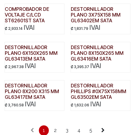
COMPROBADOR DE
DESTORNILLADOR
VOLTAJE C/LCD
PLANO 3X75X158 MM
ST62601ST SATA
GL63402EM SATA
IVAI
IVAI
₡
2,933.14
₡
1,831.79
DESTORNILLADOR
DESTORNILLADOR
PLANO 6X150X265 MM
PLANO 8X150X265 MM
GL63413EM SATA
GL63416EM SATA
IVAI
IVAI
₡
2,967.38
₡
3,395.37
DESTORNILLADOR
DESTORNILLADOR
PLANO 8X200 X315 MM
PHILLIPS #0X75X158MM
GL63417EM SATA
GL63502EM SATA
IVAI
IVAI
₡
3,760.58
₡
1,632.06
1
2
3
4
5