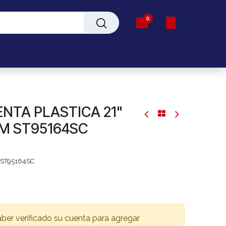
0
Servicio
NTA PLASTICA 21"
M ST95164SC
ST95164SC
aber verificado su cuenta para agregar