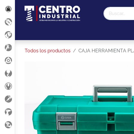
Ir al contenido
Promociones
Liquidación Milwaukee
Nosotr
Todos los productos
CAJA HERRAMIENTA PLA