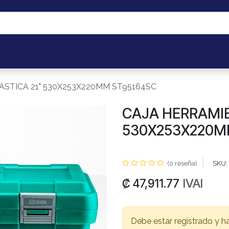
os
Portal de Cliente B2B
Mis pedidos
Eventos
Taller de 
STICA 21" 530X253X220MM ST95164SC
CAJA HERRAMIE
530X253X220M
(0 reseña)
SKU:
IVAI
₡
47,911.77
Debe estar registrado y h