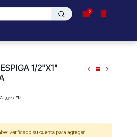
0
Servicio
SPIGA 1/2"X1"
A
GL33110EM
aber verificado su cuenta para agregar