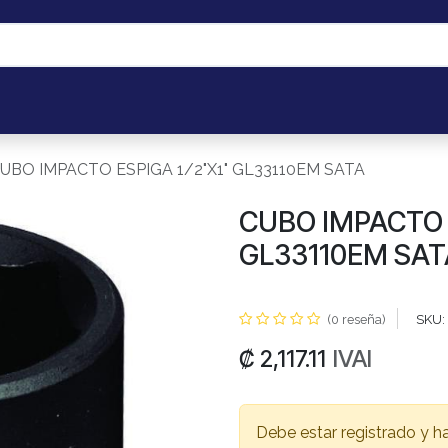
os
Portal de Cliente B2B
Mis pedidos
Eventos
Taller de 
UBO IMPACTO ESPIGA 1/2"X1" GL33110EM SATA
CUBO IMPACTO E
GL33110EM SAT
(0 reseña)
SKU:
IVAI
₡
2,117.11
Debe estar registrado y h