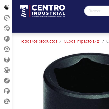
Ir al contenido
Promociones
Liquidación Milwaukee
Nosotr
Todos los productos
Cubos Impacto 1/2"
C