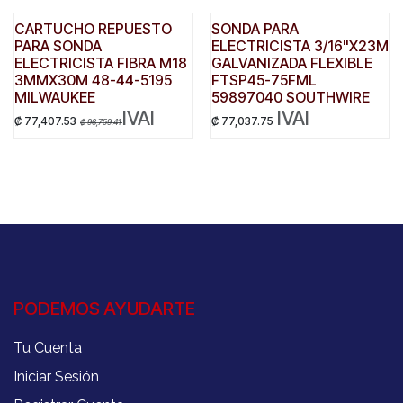
CARTUCHO REPUESTO
SONDA PARA
PARA SONDA
ELECTRICISTA 3/16"X23M
ELECTRICISTA FIBRA M18
GALVANIZADA FLEXIBLE
3MMX30M 48-44-5195
FTSP45-75FML
MILWAUKEE
59897040 SOUTHWIRE
IVAI
IVAI
₡
77,407.53
₡
77,037.75
₡
96,759.41
PODEMOS AYUDARTE
Tu Cuenta
Iniciar Sesión