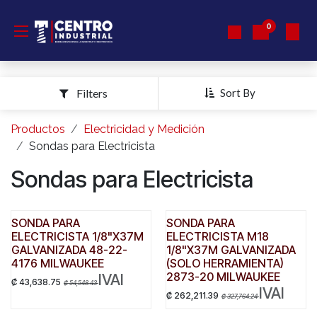
Ir al contenido
0
Filters
Sort By
Productos
Electricidad y Medición
Sondas para Electricista
Sondas para Electricista
SONDA PARA
SONDA PARA
ELECTRICISTA 1/8"X37M
ELECTRICISTA M18
GALVANIZADA 48-22-
1/8"X37M GALVANIZADA
4176 MILWAUKEE
(SOLO HERRAMIENTA)
2873-20 MILWAUKEE
IVAI
₡
43,638.75
₡
54,548.43
IVAI
₡
262,211.39
₡
327,764.24