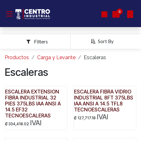
Ir al contenido
0
Filters
Sort By
Productos
Carga y Levante
Escaleras
Escaleras
ESCALERA EXTENSION
ESCALERA FIBRA VIDRIO
FIBRA INDUSTRIAL 32
INDUSTRIAL 8FT 375LBS
PIES 375LBS IAA ANSI A
IAA ANSI A 14.5 TFL8
14.5 EF32
TECNOESCALERAS
TECNOESCALERAS
IVAI
₡
127,717.18
IVAI
₡
334,418.02