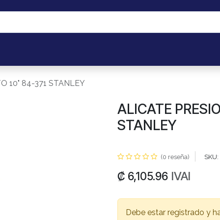
os
Portal de Cliente B2B
Mis pedidos
Eventos
Taller de 
O 10" 84-371 STANLEY
ALICATE PRESIO
STANLEY
(0 reseña)
SKU:
IVAI
₡
6,105.96
Debe estar registrado y h