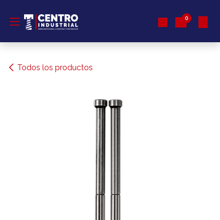
Ir al contenido
0
Todos los productos